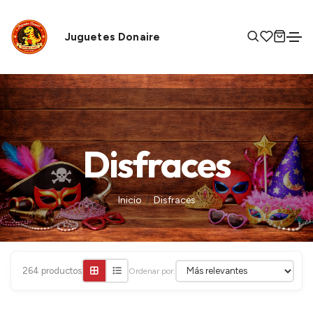
Juguetes Donaire
Disfraces
Inicio
Disfraces
264 productos
Ordenar por:
+
+