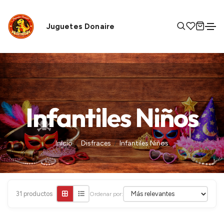
Juguetes Donaire
Infantiles Niños
Inicio
Disfraces
Infantiles Niños
31 productos
Ordenar por:
+
+