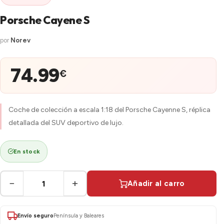
Porsche Cayene S
por
Norev
74.99
€
Coche de colección a escala 1:18 del Porsche Cayenne S, réplica
detallada del SUV deportivo de lujo.
En stock
−
+
Añadir al carro
Envío seguro
Península y Baleares