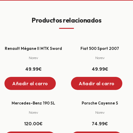
Productos relacionados
+
+
Renault Mégane II MTK Sword
Fiat 500 Sport 2007
Norev
Norev
49.99€
49.99€
Añadir al carro
Añadir al carro
+
+
Mercedes-Benz 190 SL
Porsche Cayenne S
Norev
Norev
120.00€
74.99€