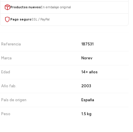
Productos nuevos
En embalaje original
Pago seguro
SSL / PayPal
Referencia
187531
Marca
Norev
Edad
14+ años
Año fab.
2003
País de origen
España
Peso
1.5 kg