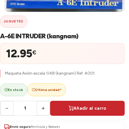
JUGUETES
A-6E INTRUDER (kangnam)
12.95
€
Maqueta Avión escala 1/48 (kangnam) Ref. 4001
En stock
Última unidad*
−
+
Añadir al carro
Envío seguro
Península y Baleares