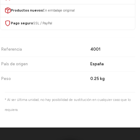
Productos nuevos
En embalaje original
Pago seguro
SSL / PayPal
Referencia
4001
País de origen
España
Peso
0.25 kg
* Al ser última unidad, no hay posibilidad de sustitución en cualquier caso que lo
requiera.