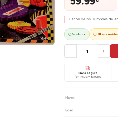
59.99
€
Cañón de los Dummies del añ
En stock
Última unida
−
+
Envío seguro
Península y Baleares
Marca
Edad