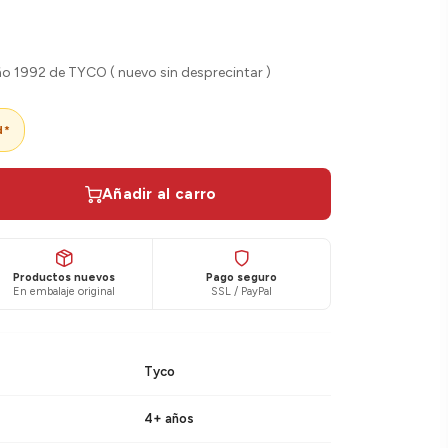
o 1992 de TYCO ( nuevo sin desprecintar )
d*
Añadir al carro
Productos nuevos
Pago seguro
En embalaje original
SSL / PayPal
Tyco
4+ años