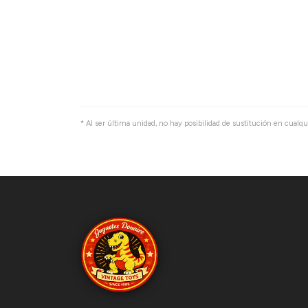
* Al ser última unidad, no hay posibilidad de sustitución en cualqu