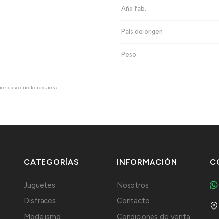
Año fab.
País de origen
Peso
ier caso que lo requiera.
CATEGORÍAS
INFORMACIÓN
C
Juguetes
Nosotros
Disfraces
Contacto
Modelismo
Condiciones de venta