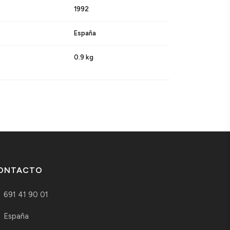
1992
España
0.9 kg
ONTACTO
691 41 90 01
España