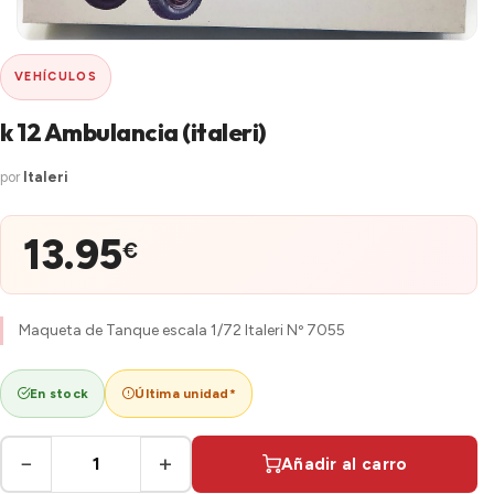
VEHÍCULOS
k 12 Ambulancia (italeri)
por
Italeri
13.95
€
Maqueta de Tanque escala 1/72 Italeri Nº 7055
En stock
Última unidad*
−
+
Añadir al carro