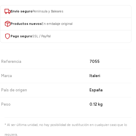
Envío seguro
Península y Baleares
Productos nuevos
En embalaje original
Pago seguro
SSL / PayPal
Referencia
7055
Marca
Italeri
País de origen
España
Peso
0.12 kg
* Al ser última unidad, no hay posibilidad de sustitución en cualquier caso que lo
requiera.