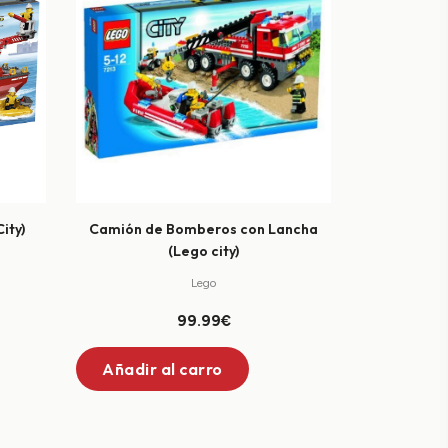
ity)
Camión de Bomberos con Lancha
(Lego city)
Lego
99.99€
Añadir al carro