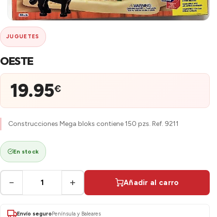
JUGUETES
OESTE
19.95
€
Construcciones Mega bloks contiene 150 pzs. Ref. 9211
En stock
−
+
Añadir al carro
Envío seguro
Península y Baleares