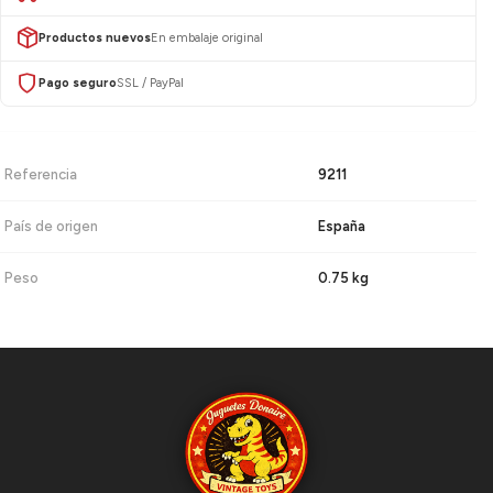
Productos nuevos
En embalaje original
Pago seguro
SSL / PayPal
Referencia
9211
País de origen
España
Peso
0.75 kg