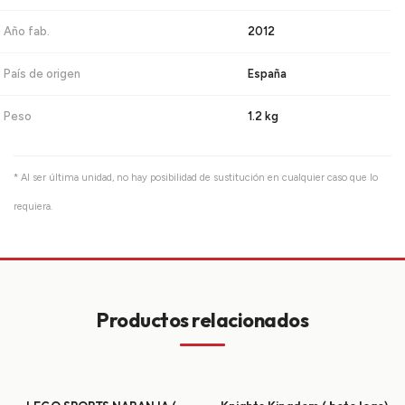
Año fab.
2012
País de origen
España
Peso
1.2 kg
* Al ser última unidad, no hay posibilidad de sustitución en cualquier caso que lo
requiera.
Productos relacionados
+
+