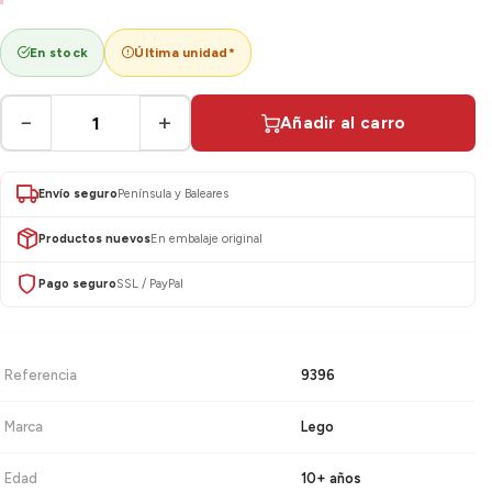
En stock
Última unidad*
−
+
Añadir al carro
Envío seguro
Península y Baleares
Productos nuevos
En embalaje original
Pago seguro
SSL / PayPal
Referencia
9396
Marca
Lego
Edad
10+ años